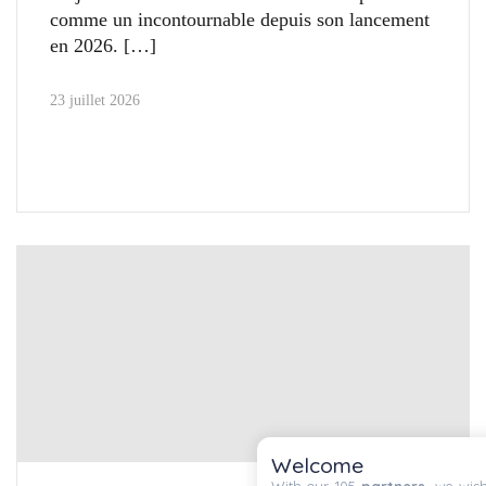
comme un incontournable depuis son lancement
en 2026.
23 juillet 2026
Welcome
With our 105
partners
, we wish