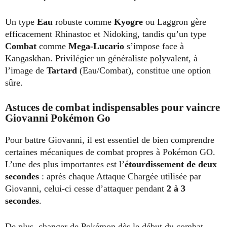
Un type
Eau
robuste comme
Kyogre
ou Laggron gère
efficacement Rhinastoc et Nidoking, tandis qu’un type
Combat
comme
Mega-Lucario
s’impose face à
Kangaskhan. Privilégier un généraliste polyvalent, à
l’image de
Tartard
(Eau/Combat), constitue une option
sûre.
Astuces de combat indispensables pour vaincre
Giovanni Pokémon Go
Pour battre Giovanni, il est essentiel de bien comprendre
certaines mécaniques de combat propres à Pokémon GO.
L’une des plus importantes est l’
étourdissement de deux
secondes
: après chaque Attaque Chargée utilisée par
Giovanni, celui-ci cesse d’attaquer pendant
2 à 3
secondes
.
De plus, changer de Pokémon dès le début du combat