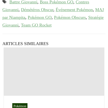
Étiquettes
Battre Giovanni
,
Boss Pokémon GO
,
Contres
Giovanni
,
Démétéros Obscur
,
Événement Pokémon
,
MAJ
par Niampita
,
Pokémon GO
,
Pokémon Obscurs
,
Stratégie
Giovanni
,
Team GO Rocket
ARTICLES SIMILAIRES
Pokémon