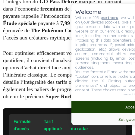
L’intégration du
GO Pass Deluxe
marque un tournant
dans l’économie
freemium
de
Niantic
. Cette transition
Welcome
payante rappelle l’introduction en
2019
de la première
With our 105
partners
, we wish
on your devices (cookies, pixels i
Étude spéciale
payante à
7,99 USD
. C’est une stratégie
your personal data with our par
éprouvée de
The Pokémon Company
pour valoriser
website or in our emails, alread
later, including in other contexts.
l’accès aux créatures mythiques.
Processing this data (identifiers,
loyalty programs, IP, postal add
geolocation, etc.) allows devel
Pour optimiser efficacement votre budget de dresseur au
content, commercial offers an
screens (including by email, pos
quotidien, il convient d’analyser rigoureusement les
personalising them, measuring t
options d’achat direct face aux exigences chronophages de
audiences.
You can "accept all" and withdraw
l’itinéraire classique. Le comparatif structurel suivant
"cookie" icon, or refuse trackers a
clicking the X Closing butto
détaille l’intégralité des tarifs officiels. Il présente
preferences" and object to proc
également les paliers de progression indispensables pour
consent. These choices remain va
powered 
obtenir le précieux
Super Rocket Radar
.
Accep
Set your
Formule
Tarif
Condition d’obtention
d’accès
appliqué
du radar