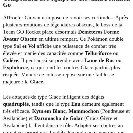
Go
Affronter Giovanni impose de revoir ses certitudes. Après
plusieurs rotations de légendaires obscurs, le boss de la
Team GO Rocket place désormais
Démétéros
Forme
Avatar Obscur
en ultime rempart. Ce Pokémon double
type
Sol et Vol
affiche une puissance de combat très
élevée et manie des capacités comme
Telluriforce
ou
Colère
. Il peut aussi surprendre avec
Lame de Roc
ou
Exploforce
, ce qui rend les contres Glace parfois plus
risquée. Vaincre ce colosse repose sur une faiblesse
majeure : la
Glace
.
Les attaques de type Glace infligent des dégâts
quadruplés
, tandis que le type
Eau
demeure également
très efficace.
Kyurem Blanc
,
Mammochon
(Poudreuse et
Avalanche) et
Darumacho de Galar
(Crocs Givre et
Avalanche) brillent dans ce rôle. Adapter ses contres au
climat est prioritaire. Le défi demande une synergie fine