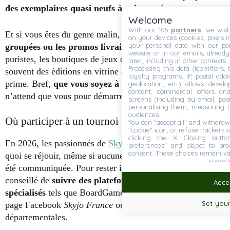
des exemplaires quasi neufs à prix cassés
.
Welcome
With our 105
partners
, we wish
Et si vous êtes du genre malin, surveillez les
offres
on your devices (cookies, pixels i
your personal data with our par
groupées ou les promos livraison gratuite
! Pour les
website or in our emails, alread
puristes, les boutiques de jeux de société locales ont
later, including in other contexts.
Processing this data (identifiers,
souvent des éditions en vitrine avec de bons conseils en
loyalty programs, IP, postal add
prime. Bref,
que vous soyez à Paris ou à Lyon
, Skyjo
geolocation, etc.) allows devel
content, commercial offers an
n’attend que vous pour démarrer la partie.
screens (including by email, pos
personalising them, measuring t
audiences.
Où participer à un tournoi Skyjo en 2026 ?
You can "accept all" and withdraw
"cookie" icon, or refuse trackers a
clicking the X Closing butto
En 2026, les passionnés de
Skyjo en France
auront de
preferences" and object to proc
consent. These choices remain va
quoi se réjouir, même si aucune date officielle n’a encore
powered 
été communiquée. Pour rester informés en priorité, il est
conseillé de
suivre des plateformes et groupes
Accep
spécialisés
tels que BoardGameGeek France, Tric Trac, la
Set your
page Facebook
Skyjo France
ou encore les ludothèques
départementales.