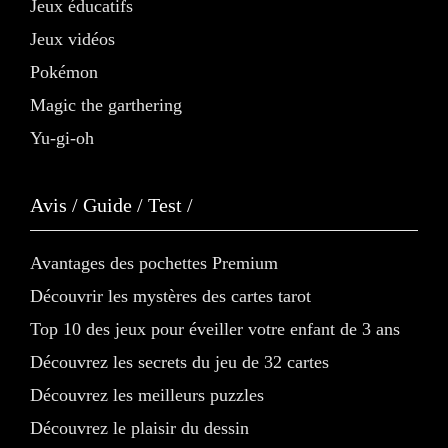
Jeux éducatifs
Jeux vidéos
Pokémon
Magic the garthering
Yu-gi-oh
Avis / Guide / Test /
Avantages des pochettes Premium
Découvrir les mystères des cartes tarot
Top 10 des jeux pour éveiller votre enfant de 3 ans
Découvrez les secrets du jeu de 32 cartes
Découvrez les meilleurs puzzles
Découvrez le plaisir du dessin