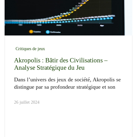
Critiques de jeux
Akropolis : Bâtir des Civilisations –
Analyse Stratégique du Jeu
Dans l’univers des jeux de société, Akropolis se
distingue par sa profondeur stratégique et son
26 juillet 2024