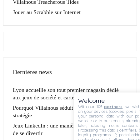
Villainous Treacherous Tides
Jouer au Scrabble sur Internet
Dernières news
Lyon accueille son tout premier magasin dédié
aux jeux de société et cartes à collectionner
Welcome
With our 105
partners
, we wish
Pourquoi Villainous séduit autant les amateurs de
on your devices (cookies, pixels i
stratégie
your personal data with our par
website or in our emails, alread
Jeux LinkedIn : une manière ludique d’interagir et
later, including in other contexts.
Processing this data (identifiers,
de se divertir
loyalty programs, IP, postal add
geolocation, etc.) allows devel