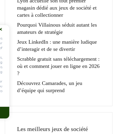
Lyon accueille son tout premier
magasin dédié aux jeux de société et
cartes à collectionner
Pourquoi Villainous séduit autant les
amateurs de stratégie
es
Jeux LinkedIn : une manière ludique
ur
of
d’interagir et de se divertir
s,
Scrabble gratuit sans téléchargement :
ng
où et comment jouer en ligne en 2026
es
ng
?
or
Découvrez Camarades, un jeu
ou
d’équipe qui surprend
to
Les meilleurs jeux de société