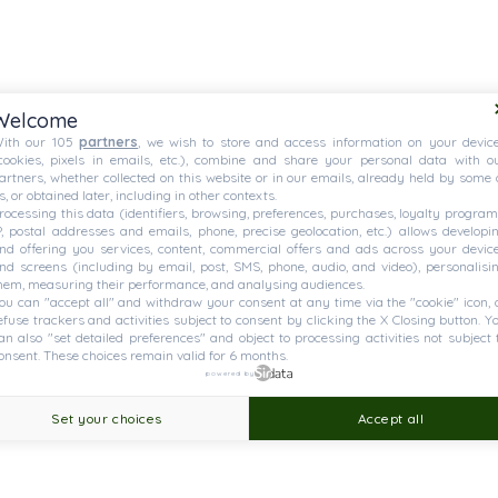
Welcome
ith our 105
partners
, we wish to store and access information on your devic
cookies, pixels in emails, etc.), combine and share your personal data with o
artners, whether collected on this website or in our emails, already held by some 
s, or obtained later, including in other contexts.
rocessing this data (identifiers, browsing, preferences, purchases, loyalty program
P, postal addresses and emails, phone, precise geolocation, etc.) allows developi
nd offering you services, content, commercial offers and ads across your devic
nd screens (including by email, post, SMS, phone, audio, and video), personalisi
hem, measuring their performance, and analysing audiences.
ou can "accept all" and withdraw your consent at any time via the "cookie" icon, 
efuse trackers and activities subject to consent by clicking the X Closing button. Y
an also "set detailed preferences" and object to processing activities not subject 
onsent. These choices remain valid for 6 months.
powered by
Set your choices
Accept all