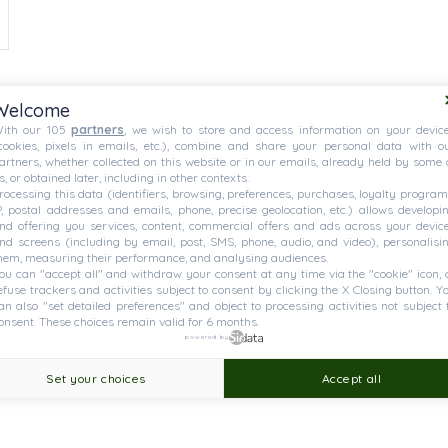
Welcome
ith our 105
partners
, we wish to store and access information on your devic
cookies, pixels in emails, etc.), combine and share your personal data with o
artners, whether collected on this website or in our emails, already held by some 
s, or obtained later, including in other contexts.
rocessing this data (identifiers, browsing, preferences, purchases, loyalty program
P, postal addresses and emails, phone, precise geolocation, etc.) allows developi
nd offering you services, content, commercial offers and ads across your devic
nd screens (including by email, post, SMS, phone, audio, and video), personalisi
hem, measuring their performance, and analysing audiences.
ou can "accept all" and withdraw your consent at any time via the "cookie" icon, 
efuse trackers and activities subject to consent by clicking the X Closing button. Y
an also "set detailed preferences" and object to processing activities not subject 
onsent. These choices remain valid for 6 months.
powered by
Set your choices
Accept all