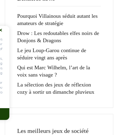
Pourquoi Villainous séduit autant les
amateurs de stratégie
Drow : Les redoutables elfes noirs de
es
Donjons & Dragons
ur
of
Le jeu Loup-Garou continue de
séduire vingt ans après
s,
ng
Qui est Marc Wilhelm, l’art de la
es
ng
voix sans visage ?
or
La sélection des jeux de réflexion
ou
cozy à sortir un dimanche pluvieux
to
Les meilleurs jeux de société