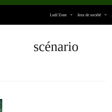
Ludi’Zone
Jeux de société
scénario