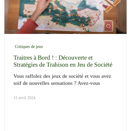
Critiques de jeux
Traitres à Bord ! : Découverte et
Stratégies de Trahison en Jeu de Société
Vous raffolez des jeux de société et vous avez
soif de nouvelles sensations ? Avez-vous
11 avril 2024