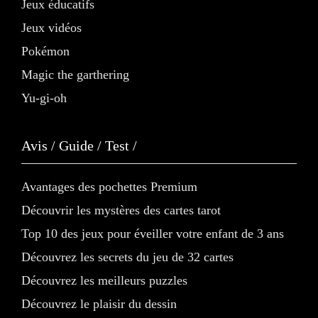
Jeux éducatifs
Jeux vidéos
Pokémon
Magic the garthering
Yu-gi-oh
Avis / Guide / Test /
Avantages des pochettes Premium
Découvrir les mystères des cartes tarot
Top 10 des jeux pour éveiller votre enfant de 3 ans
Découvrez les secrets du jeu de 32 cartes
Découvrez les meilleurs puzzles
Découvrez le plaisir du dessin