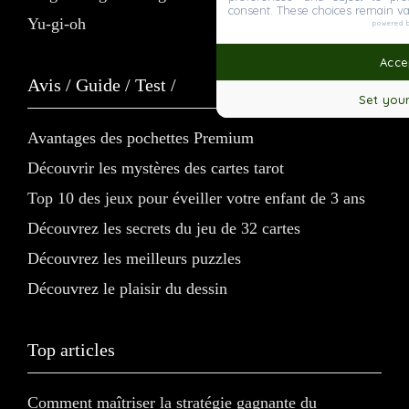
consent. These choices remain va
Yu-gi-oh
powered 
Accep
Avis / Guide / Test /
Set your
Avantages des pochettes Premium
Découvrir les mystères des cartes tarot
Top 10 des jeux pour éveiller votre enfant de 3 ans
Découvrez les secrets du jeu de 32 cartes
Découvrez les meilleurs puzzles
Découvrez le plaisir du dessin
Top articles
Comment maîtriser la stratégie gagnante du