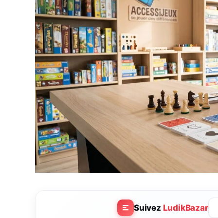
Suivez
LudikBazar