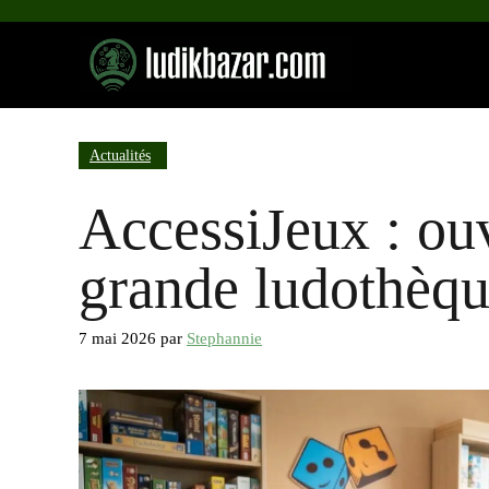
Aller
au
contenu
Actualités
AccessiJeux : ouv
grande ludothèqu
7 mai 2026
par
Stephannie