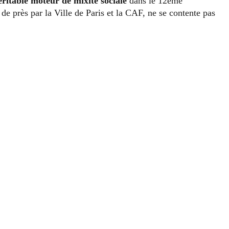
éritable moteur de mixité sociale
dans le 12ème
de près par la Ville de Paris et la CAF, ne se contente pas