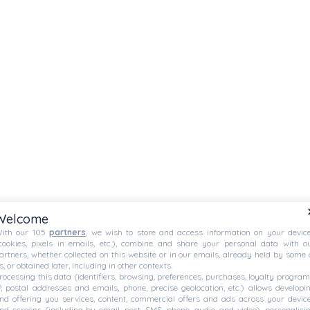
Welcome
ith our 105
partners
, we wish to store and access information on your devic
cookies, pixels in emails, etc.), combine and share your personal data with o
artners, whether collected on this website or in our emails, already held by some 
s, or obtained later, including in other contexts.
rocessing this data (identifiers, browsing, preferences, purchases, loyalty program
P, postal addresses and emails, phone, precise geolocation, etc.) allows developi
nd offering you services, content, commercial offers and ads across your devic
nd screens (including by email, post, SMS, phone, audio, and video), personalisi