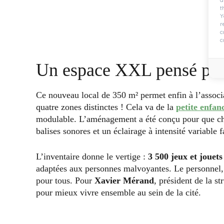
t
Y
r
c
c
Un espace XXL pensé pou
Ce nouveau local de 350 m² permet enfin à l’associat
quatre zones distinctes ! Cela va de la
petite enfan
modulable. L’aménagement a été conçu pour que cha
balises sonores et un éclairage à intensité variable fa
L’inventaire donne le vertige :
3 500 jeux et jouet
adaptées aux personnes malvoyantes. Le personnel, f
pour tous. Pour
Xavier Mérand
, président de la st
pour mieux vivre ensemble au sein de la cité.