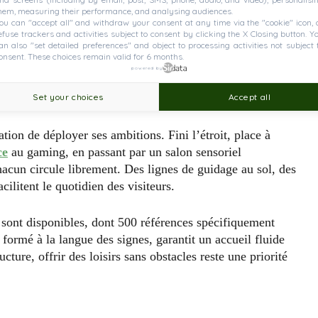
hem, measuring their performance, and analysing audiences.
ou can "accept all" and withdraw your consent at any time via the "cookie" icon, 
efuse trackers and activities subject to consent by clicking the X Closing button. Y
an also "set detailed preferences" and object to processing activities not subject 
onsent. These choices remain valid for 6 months.
powered by
r l’autonomie
Set your choices
Accept all
ion de déployer ses ambitions. Fini l’étroit, place à
ce
au gaming, en passant par un salon sensoriel
cun circule librement. Des lignes de guidage au sol, des
cilitent le quotidien des visiteurs.
s
sont disponibles, dont 500 références spécifiquement
ormé à la langue des signes, garantit un accueil fluide
ructure, offrir des loisirs sans obstacles reste une priorité