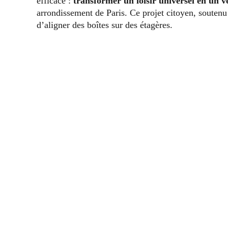
efficace :
transformer un loisir universel en un v
arrondissement de Paris. Ce projet citoyen, soutenu 
d’aligner des boîtes sur des étagères.