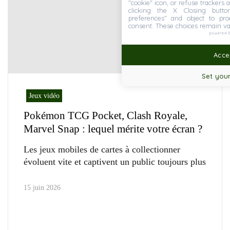
"cookie" icon, or refuse trackers a
clicking the X Closing butto
preferences" and object to proc
consent. These choices remain va
powered 
Accep
Set your
Jeux vidéo
Pokémon TCG Pocket, Clash Royale,
Marvel Snap : lequel mérite votre écran ?
Les jeux mobiles de cartes à collectionner
évoluent vite et captivent un public toujours plus
15 juin 2026