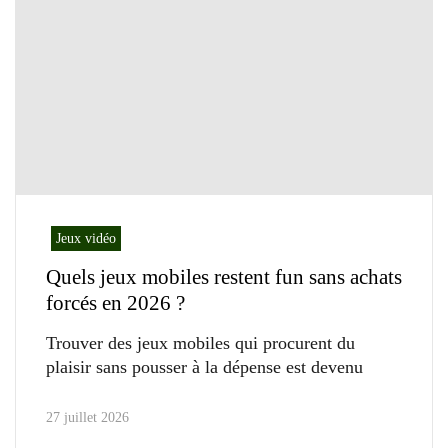
Jeux vidéo
Quels jeux mobiles restent fun sans achats
forcés en 2026 ?
Trouver des jeux mobiles qui procurent du
plaisir sans pousser à la dépense est devenu
27 juillet 2026