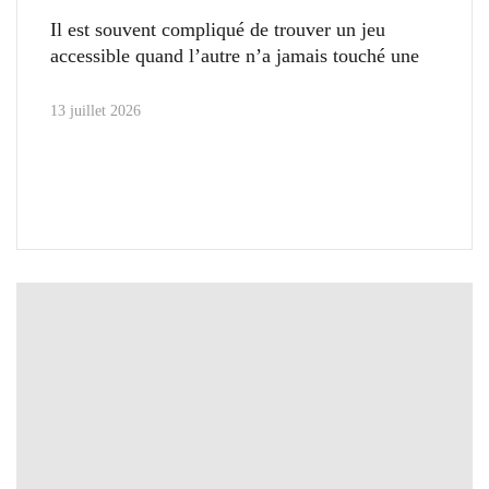
Il est souvent compliqué de trouver un jeu
accessible quand l’autre n’a jamais touché une
13 juillet 2026