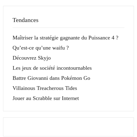
Tendances
Maîtriser la stratégie gagnante du Puissance 4 ?
Qu’est-ce qu’une waifu ?
Découvrez Skyjo
Les jeux de société incontournables
Battre Giovanni dans Pokémon Go
Villainous Treacherous Tides
Jouer au Scrabble sur Internet