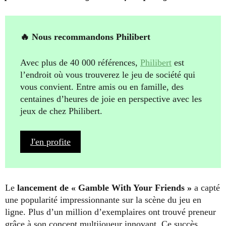
🔥 Nous recommandons Philibert
Avec plus de 40 000 références,
Philibert
est
l’endroit où vous trouverez le jeu de société qui
vous convient. Entre amis ou en famille, des
centaines d’heures de joie en perspective avec les
jeux de chez Philibert.
J'en profite
Le
lancement de « Gamble With Your Friends »
a capté
une popularité impressionnante sur la scène du jeu en
ligne. Plus d’un million d’exemplaires ont trouvé preneur
grâce à son concept multijoueur innovant. Ce succès