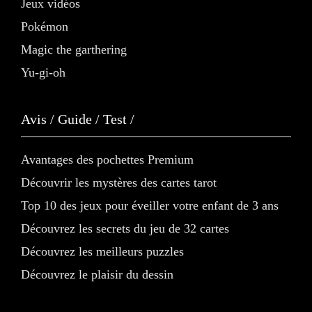
Jeux vidéos
Pokémon
Magic the garthering
Yu-gi-oh
Avis / Guide / Test /
Avantages des pochettes Premium
Découvrir les mystères des cartes tarot
Top 10 des jeux pour éveiller votre enfant de 3 ans
Découvrez les secrets du jeu de 32 cartes
Découvrez les meilleurs puzzles
Découvrez le plaisir du dessin