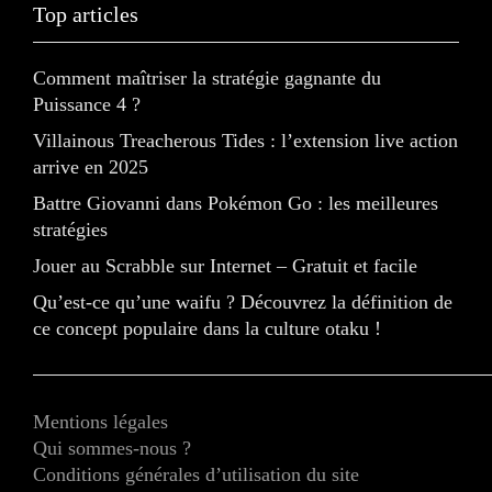
Top articles
Comment maîtriser la stratégie gagnante du
Puissance 4 ?
Villainous Treacherous Tides : l’extension live action
arrive en 2025
Battre Giovanni dans Pokémon Go : les meilleures
stratégies
Jouer au Scrabble sur Internet – Gratuit et facile
Qu’est-ce qu’une waifu ? Découvrez la définition de
ce concept populaire dans la culture otaku !
Mentions légales
Qui sommes-nous ?
Conditions générales d’utilisation du site