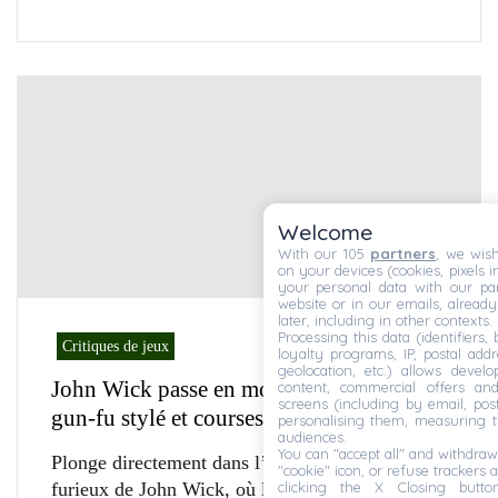
Welcome
With our 105
partners
, we wish
on your devices (cookies, pixels i
your personal data with our par
website or in our emails, alread
later, including in other contexts.
Processing this data (identifiers,
Critiques de jeux
loyalty programs, IP, postal add
geolocation, etc.) allows devel
John Wick passe en mode AAA : un jeu
content, commercial offers an
screens (including by email, pos
gun-fu stylé et courses-poursuites
personalising them, measuring t
audiences.
You can "accept all" and withdraw
Plonge directement dans l’univers tranchant et
"cookie" icon, or refuse trackers a
clicking the X Closing butto
furieux de John Wick, où le combat stylé s’allie