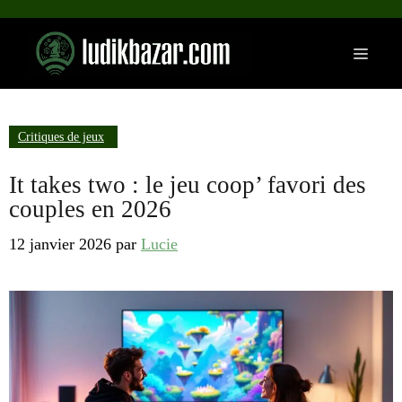
Aller
au
Menu
contenu
Critiques de jeux
It takes two : le jeu coop’ favori des
couples en 2026
12 janvier 2026
par
Lucie