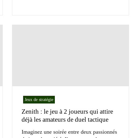
Jeux de stratégie
Zenith : le jeu à 2 joueurs qui attire
déjà les amateurs de duel tactique
Imaginez une soirée entre deux passionnés