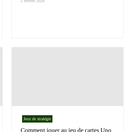
2 février 2026
Jeux de stratégie
Comment jouer au jeu de cartes Uno