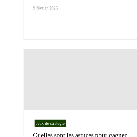
9 février 2026
Jeux de stratégie
Quelles sont les astuces pour gagner