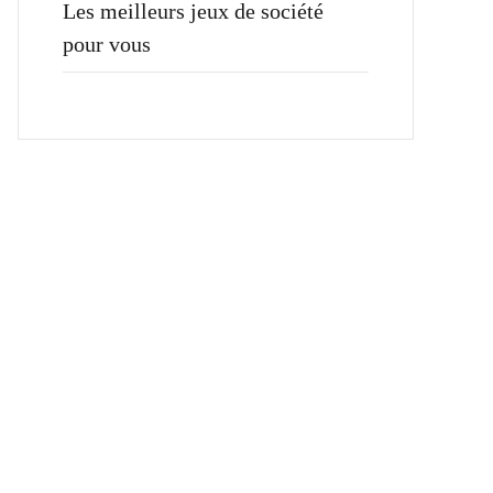
Les meilleurs jeux de société
pour vous