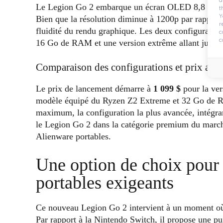
Le Legion Go 2 embarque un écran OLED 8,8 pouce
t
Y
Bien que la résolution diminue à 1200p par rapport 
r
fluidité du rendu graphique. Les deux configurati
c
c
16 Go de RAM et une version extrême allant jusq
Comparaison des configurations et prix ann
Le prix de lancement démarre à
1 099 $
pour la ve
modèle équipé du Ryzen Z2 Extreme et 32 Go de
maximum, la configuration la plus avancée, intégra
le Legion Go 2 dans la catégorie premium du marc
Alienware portables.
Une option de choix pour 
portables exigeants
Ce nouveau Legion Go 2 intervient à un moment où la
Par rapport à la Nintendo Switch, il propose une pui