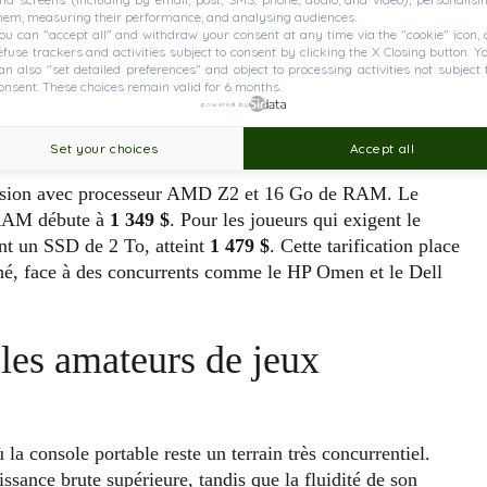
s avec une fréquence de rafraîchissement de 144 Hz.
hem, measuring their performance, and analysing audiences.
ou can "accept all" and withdraw your consent at any time via the "cookie" icon, 
à l’ancienne version, ce choix assure une meilleure
efuse trackers and activities subject to consent by clicking the X Closing button. Y
ons proposées incluent un modèle de base accompagné de
an also "set detailed preferences" and object to processing activities not subject 
onsent. These choices remain valid for 6 months.
u’à 32 Go de RAM et un SSD de 2 To.
powered by
oncés
Set your choices
Accept all
rsion avec processeur AMD Z2 et 16 Go de RAM. Le
 RAM débute à
1 349 $
. Pour les joueurs qui exigent le
nt un SSD de 2 To, atteint
1 479 $
. Cette tarification place
hé, face à des concurrents comme le HP Omen et le Dell
les amateurs de jeux
 console portable reste un terrain très concurrentiel.
ssance brute supérieure, tandis que la fluidité de son