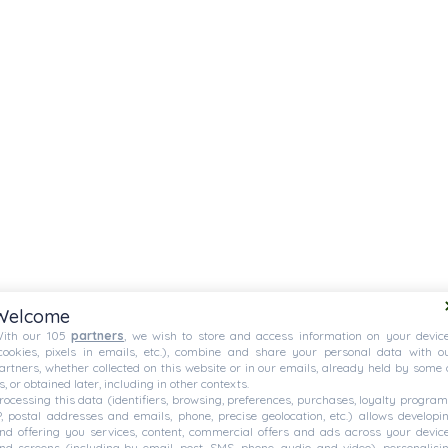
Welcome
ith our 105
partners
, we wish to store and access information on your devic
cookies, pixels in emails, etc.), combine and share your personal data with o
ues taillées pour la
artners, whether collected on this website or in our emails, already held by some 
s, or obtained later, including in other contexts.
rocessing this data (identifiers, browsing, preferences, purchases, loyalty program
P, postal addresses and emails, phone, precise geolocation, etc.) allows developi
nd offering you services, content, commercial offers and ads across your devic
nd screens (including by email, post, SMS, phone, audio, and video), personalisi