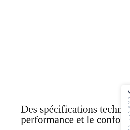
W
(
Des spécifications techniq
p
u
P
performance et le confort
I
a
a