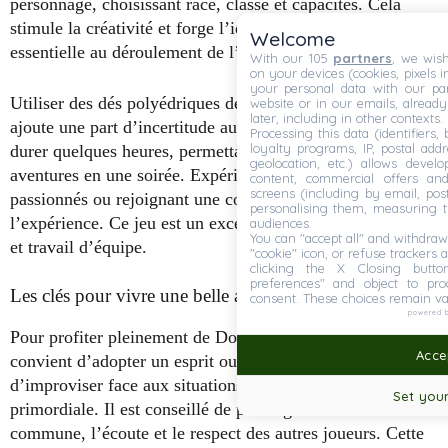
personnage, choisissant race, classe et capacités. Cela
stimule la créativité et forge l’identité du groupe,
Welcome
essentielle au déroulement de l’histoire.
With our 105
partners
, we wish
on your devices (cookies, pixels i
your personal data with our par
Utiliser des dés polyédriques devient rapidement naturel et
website or in our emails, alread
later, including in other contexts.
ajoute une part d’incertitude au récit. Les parties peuvent
Processing this data (identifiers,
loyalty programs, IP, postal add
durer quelques heures, permettant de vivre plusieurs
geolocation, etc.) allows devel
aventures en une soirée. Expérimenter avec des amis
content, commercial offers an
screens (including by email, pos
passionnés ou rejoignant une communauté locale enrichit
personalising them, measuring t
l’expérience. Ce jeu est un excellent moyen de mêler loisir
audiences.
You can "accept all" and withdraw
et travail d’équipe.
"cookie" icon, or refuse trackers a
clicking the X Closing butto
preferences" and object to proc
Les clés pour vivre une belle aventure ludique
consent. These choices remain va
powered 
Pour profiter pleinement de Donjons et Dragons, il
Accep
convient d’adopter un esprit ouvert et curieux. La capacité
d’improviser face aux situations changeantes est
Set your
primordiale. Il est conseillé de privilégier la narration
commune, l’écoute et le respect des autres joueurs. Cette