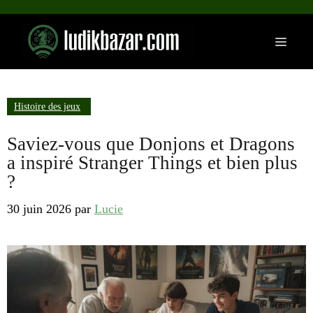
Aller
au
Menu
contenu
Histoire des jeux
Saviez-vous que Donjons et Dragons
a inspiré Stranger Things et bien plus
?
30 juin 2026
par
Lucie