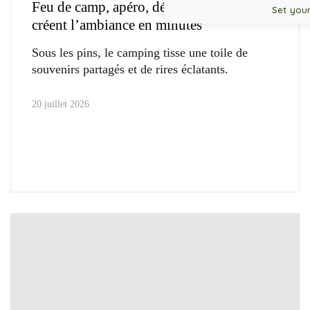
Feu de camp, apéro, détente : les jeux
Set your
créent l’ambiance en minutes
Sous les pins, le camping tisse une toile de
souvenirs partagés et de rires éclatants.
20 juillet 2026