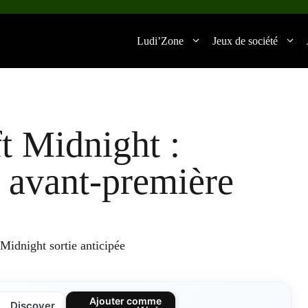
Ludi’Zone
Jeux de société
t Midnight :
n avant-première
Ajouter comme
Discover