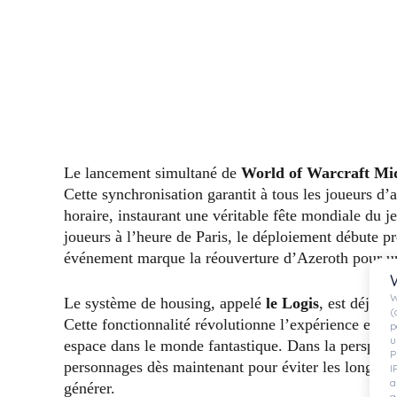
Le lancement simultané de
World of Warcraft Mi
Cette synchronisation garantit à tous les joueurs d’a
horaire, instaurant une véritable fête mondiale du
joueurs à l’heure de Paris, le déploiement débute p
événement marque la réouverture d’Azeroth pour un
W
Le système de housing, appelé
le Logis
, est déjà 
(
Cette fonctionnalité révolutionne l’expérience en pr
p
u
espace dans le monde fantastique. Dans la perspectiv
P
personnages dès maintenant pour éviter les longues 
I
a
générer.
a