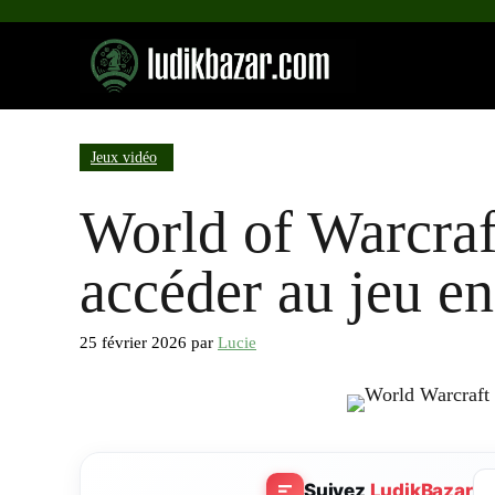
Aller
au
contenu
Jeux vidéo
World of Warcraf
accéder au jeu e
25 février 2026
par
Lucie
Suivez
LudikBazar