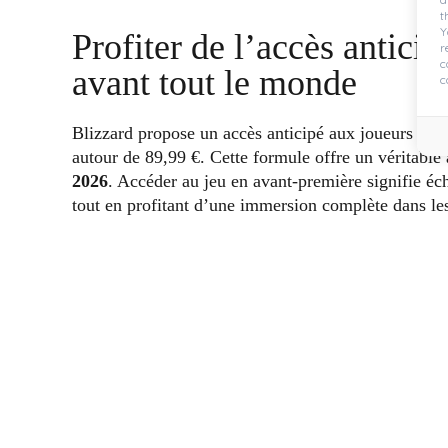
t
Y
Profiter de l’accès antici
r
c
avant tout le monde
c
Blizzard propose un accès anticipé aux joueurs prêts
autour de 89,99 €. Cette formule offre un véritabl
2026
. Accéder au jeu en avant-première signifie écha
tout en profitant d’une immersion complète dans le