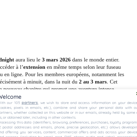
dnight
aura lieu le
3 mars 2026
dans le monde entier.
ccéder à l’
extension
en même temps selon leur fuseau
 jeu en ligne. Pour les membres européens, notamment les
récisément à minuit, dans la nuit du
2 au 3 mars
. Cet
 nouveau chapitre qui promet une aventure intense.
Welcome
ith our 105
partners
, we wish to store and access information on your devic
accessible pour ceux qui ont précommandé l’extension.
cookies, pixels in emails, etc.), combine and share your personal data with o
oposant aux joueurs de bâtir, décorer et personnaliser leur
artners, whether collected on this website or in our emails, already held by some 
s, or obtained later, including in other contexts.
e du lancement officiel, il est judicieux de préparer ses
rocessing this data (identifiers, browsing, preferences, purchases, loyalty program
files d’attente que cette nouveauté va inévitablement
P, postal addresses and emails, phone, precise geolocation, etc.) allows developi
nd offering you services, content, commercial offers and ads across your devic
nd screens (including by email, post, SMS, phone, audio, and video), personalisi